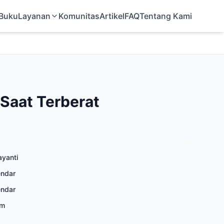
 Buku
Layanan
Komunitas
Artikel
FAQ
Tentang Kami
 Saat Terberat
yanti
endar
endar
cm