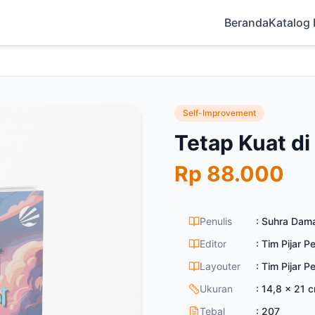
Beranda
Katalog
Self-Improvement
Tetap Kuat di
Rp
88.000
Penulis
:
Suhra Dama
Editor
:
Tim Pijar P
Layouter
:
Tim Pijar P
Ukuran
:
14,8 x 21 
Tebal
:
207